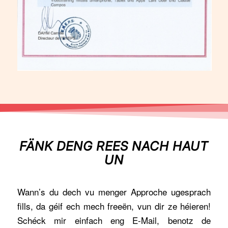
FÄNK DENG REES NACH HAUT
UN
Wann’s du dech vu menger Approche ugesprach
fills, da géif ech mech freeën, vun dir ze héieren!
Schéck mir einfach eng E-Mail, benotz de