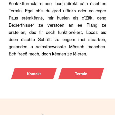
Kontaktformulaire oder buch direkt däin éischten
Termin. Egal ob’s du grad ufänks oder no enger
Paus erëmkënns, mir huelen eis d’Zäit, deng
Bedierfnisser ze verstoen an ee Plang ze
erstellen, dee fir dech funktionéiert. Looss eis
deen éischte Schrëtt zu engem mei staarken,
gesonden a selbstbewosste Mënsch maachen.
Ech freeë mech, dech kënnen ze léieren.
Kontakt
Termin